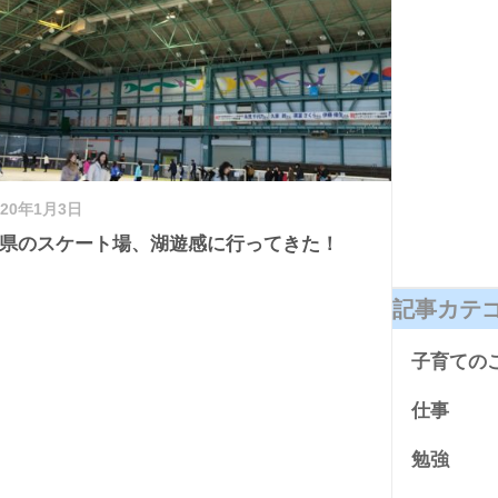
020年1月3日
県のスケート場、湖遊感に行ってきた！
記事カテ
子育ての
仕事
勉強